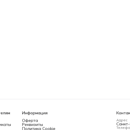
телям
Информация
Конта
Оферта
Адрес
Санкт-
икаты
Реквизиты
Телеф
Политика Cookie