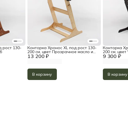
 рост 130-
Конторка Хронос XL под рост 130-
Конторка Хр
уб
200 см, цвет Прозрачное масло и
200 см, цвет
13 200 ₽
9 300 ₽
белый акрил
В корзину
В корзину