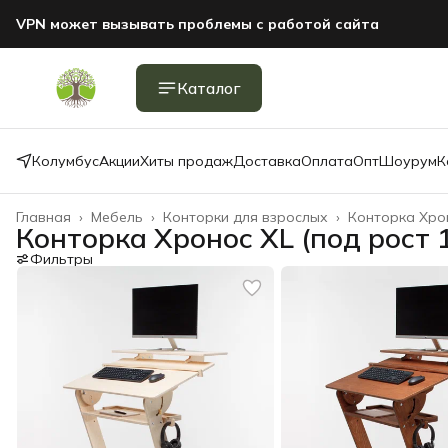
VPN может вызывать проблемы с работой сайта
Каталог
Колумбус
Акции
Хиты продаж
Доставка
Оплата
Опт
Шоурум
К
Главная
›
Мебель
›
Конторки для взрослых
›
Конторка Хрон
Конторка Хронос XL (под рост 
Фильтры