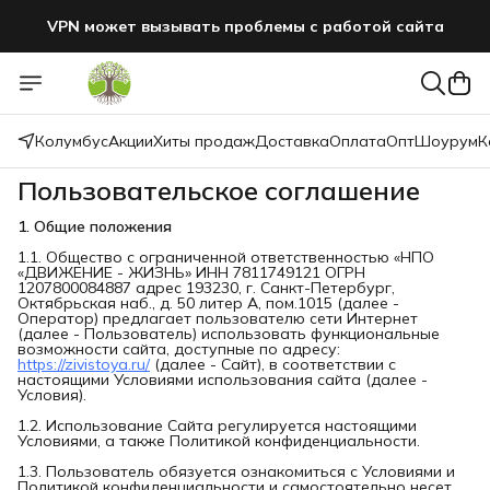
VPN может вызывать проблемы с работой сайта
Колумбус
Акции
Хиты продаж
Доставка
Оплата
Опт
Шоурум
К
Пользовательское соглашение
1. Общие положения
1.1. Общество с ограниченной ответственностью «НПО
«ДВИЖЕНИЕ - ЖИЗНЬ» ИНН 7811749121 ОГРН
1207800084887 адрес 193230, г. Санкт-Петербург,
Октябрьская наб., д. 50 литер А, пом.1015 (далее -
Оператор) предлагает пользователю сети Интернет
(далее - Пользователь) использовать функциональные
возможности сайта, доступные по адресу:
https://zivistoya.ru/
(далее - Сайт), в соответствии с
настоящими Условиями использования сайта (далее -
Условия).
1.2. Использование Сайта регулируется настоящими
Условиями, а также Политикой конфиденциальности.
1.3. Пользователь обязуется ознакомиться с Условиями и
Политикой конфиденциальности и самостоятельно несет