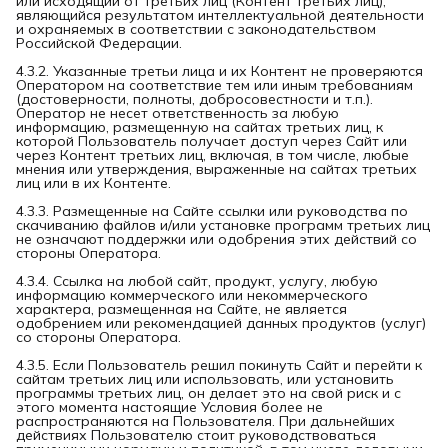
или исходящий от третьих лиц (Контент третьих лиц),
являющийся результатом интеллектуальной деятельности
и охраняемых в соответствии с законодательством
Российской Федерации.
4.3.2. Указанные третьи лица и их Контент не проверяются
Оператором на соответствие тем или иным требованиям
(достоверности, полноты, добросовестности и т.п.).
Оператор не несет ответственность за любую
информацию, размещенную на сайтах третьих лиц, к
которой Пользователь получает доступ через Сайт или
через Контент третьих лиц, включая, в том числе, любые
мнения или утверждения, выраженные на сайтах третьих
лиц или в их Контенте.
4.3.3. Размещенные на Сайте ссылки или руководства по
скачиванию файлов и/или установке программ третьих лиц
не означают поддержки или одобрения этих действий со
стороны Оператора.
4.3.4. Ссылка на любой сайт, продукт, услугу, любую
информацию коммерческого или некоммерческого
характера, размещенная на Сайте, не является
одобрением или рекомендацией данных продуктов (услуг)
со стороны Оператора.
4.3.5. Если Пользователь решил покинуть Сайт и перейти к
сайтам третьих лиц или использовать, или установить
программы третьих лиц, он делает это на свой риск и с
этого момента настоящие Условия более не
распространяются на Пользователя. При дальнейших
действиях Пользователю стоит руководствоваться