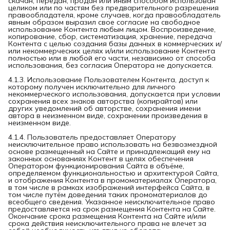
скачан, передан, продан или иным способом использован
целиком или по частям без предварительного разрешения
правообладателя, кроме случаев, когда правообладатель
явным образом выразил свое согласие на свободное
использование Контента любым лицом. Воспроизведение,
копирование, сбор, систематизация, хранение, передача
Контента с целью создания базы данных в коммерческих и/
или некоммерческих целях и/или использование Контента
полностью или в любой его части, независимо от способа
использования, без согласия Оператора не допускается.
4.1.3. Использование Пользователем Контента, доступ к
которому получен исключительно для личного
некоммерческого использования, допускается при условии
сохранения всех знаков авторства (копирайтов) или
других уведомлений об авторстве, сохранения имени
автора в неизменном виде, сохранении произведения в
неизменном виде.
4.1.4. Пользователь предоставляет Оператору
неисключительное право использовать на безвозмездной
основе размещенный на Сайте и принадлежащий ему на
законных основаниях Контент в целях обеспечения
Оператором функционирования Сайта в объёме,
определяемом функциональностью и архитектурой Сайта,
и отображения Контента в промоматериалах Оператора,
в том числе в рамках изображений интерфейса Сайта, в
том числе путём доведения таких промоматериалов до
всеобщего сведения. Указанное неисключительное право
предоставляется на срок размещения Контента на Сайте.
Окончание срока размещения Контента на Сайте и/или
срока действия неисключительного права не влечет за