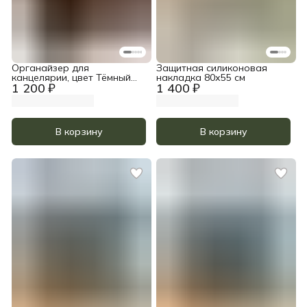
Органайзер для
Защитная силиконовая
канцелярии, цвет Тёмный
накладка 80х55 см
1 200 ₽
1 400 ₽
орех
В корзину
В корзину