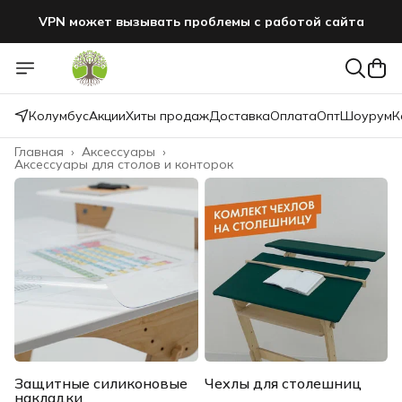
VPN может вызывать проблемы с работой сайта
Колумбус
Акции
Хиты продаж
Доставка
Оплата
Опт
Шоурум
К
Главная
›
Аксессуары
›
Аксессуары для столов и конторок
Защитные силиконовые
Чехлы для столешниц
накладки