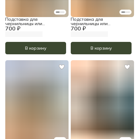
Подставка для
Подставка для
чернильницы или
чернильницы или
700 ₽
700 ₽
стаканчика, цвет Тёмный
стаканчика, цвет Чёрный
орех
В корзину
В корзину