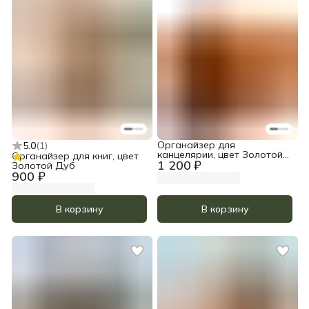
Органайзер для
5.0
(
1
)
канцелярии, цвет Золотой
Органайзер для книг, цвет
1 200 ₽
дуб
Золотой Дуб
900 ₽
В корзину
В корзину