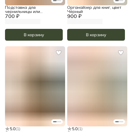
Подставка для
Органайзер для книг, цвет
чернильницы или
Чёрный
700 ₽
900 ₽
стаканчика, цвет
Прозрачное масло
В корзину
В корзину
5.0
(
1
)
5.0
(
1
)