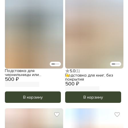
Подставка для
5.0
(
1
)
чернильницы или
Подставка для книг, без
500 ₽
стаканчика, без покрытия
покрытия
500 ₽
В корзину
В корзину