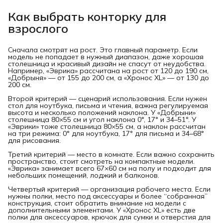
Как выбрать конторку для 
взрослого
Сначала смотрят на рост. Это главный параметр. Если
модель не попадает в нужный диапазон, даже хорошая
столешница и красивый дизайн не спасут от неудобства.
Например, «Эврика» рассчитана на рост от 120 до 190 см,
«Добрыня» — от 155 до 200 см, а «Хронос XL» — от 130 до
200 см.
Второй критерий — сценарий использования. Если нужен
стол для ноутбука, письма и чтения, важна регулируемая
высота и несколько положений наклона. У «Добрыни»
столешница 80×55 см и угол наклона 0°, 17° и 34–51°. У
«Эврики» тоже столешница 80×55 см, а наклон рассчитан
на три режима: 0° для ноутбука, 17° для письма и 34–68°
для рисования.
Третий критерий — место в комнате. Если важно сохранить
пространство, стоит смотреть на компактные модели.
«Эврика» занимает всего 67×60 см на полу и подходит для
небольших помещений, лоджий и балконов.
Четвертый критерий — организация рабочего места. Если
нужны полки, место под аксессуары и более “собранная”
конструкция, стоит обратить внимание на модели с
дополнительными элементами. У «Хронос XL» есть две
полки для аксессуаров, крючок для сумки и отверстия для