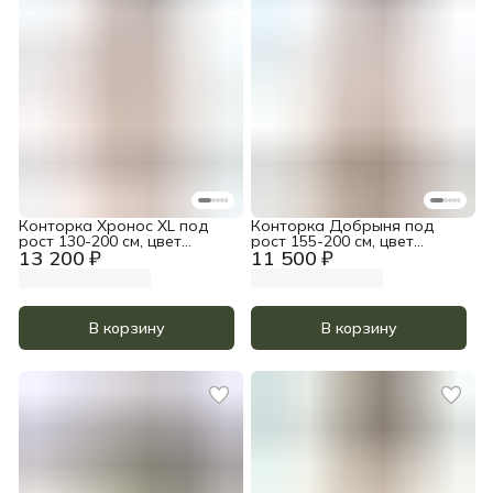
Конторка Хронос XL под
Конторка Добрыня под
рост 130-200 см, цвет
рост 155-200 см, цвет
13 200 ₽
11 500 ₽
Прозрачное масло и белый
Прозрачное масло и белый
акрил
акрил
В корзину
В корзину