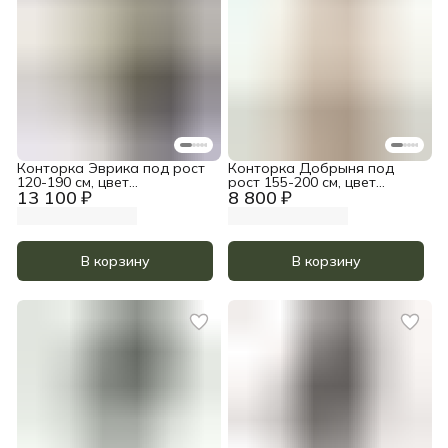
Конторка Эврика под рост
Конторка Добрыня под
120-190 см, цвет
рост 155-200 см, цвет
13 100 ₽
8 800 ₽
Прозрачное масло и Белый
Прозрачное масло
акрил
В корзину
В корзину