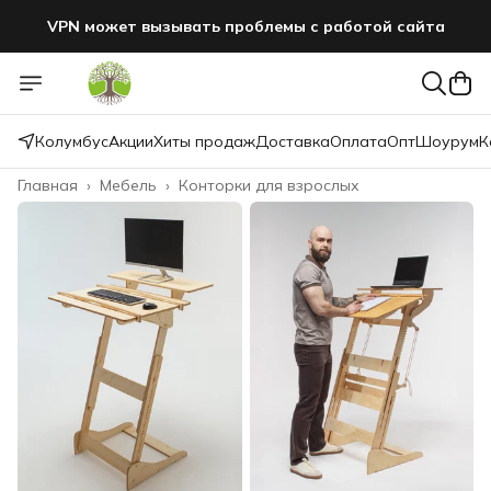
VPN может вызывать проблемы с работой сайта
Колумбус
Акции
Хиты продаж
Доставка
Оплата
Опт
Шоурум
К
Главная
›
Мебель
›
Конторки для взрослых