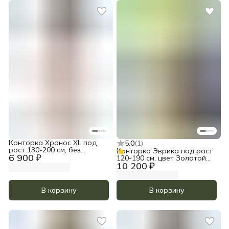
Конторка Хронос XL под
5.0
(
1
)
рост 130-200 см, без
Конторка Эврика под рост
6 900 ₽
покрытия
120-190 см, цвет Золотой
10 200 ₽
дуб
В корзину
В корзину