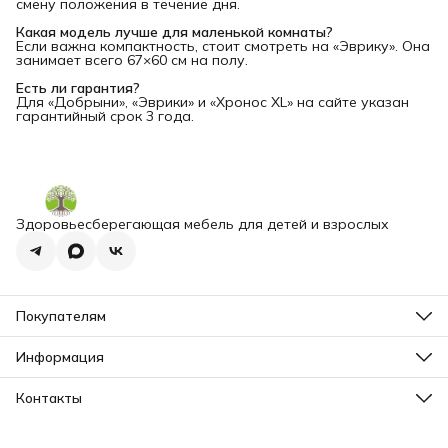
смену положения в течение дня.
Какая модель лучше для маленькой комнаты?
Если важна компактность, стоит смотреть на «Эврику». Она
занимает всего 67×60 см на полу.
Есть ли гарантия?
Для «Добрыни», «Эврики» и «Хронос XL» на сайте указан
гарантийный срок 3 года.
Здоровьесберегающая мебель для детей и взрослых
Покупателям
Отзывы
Сертификаты
Информация
Оплата
Оферта
Доставка
Реквизиты
Контакты
Правила возврата
Политика Cookie
Адрес
Политика конфиденциальности
Санкт-Петербург, Октябрьская наб., д. 50
Пользовательское соглашение