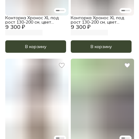
Конторка Хронос XL под
Конторка Хронос XL под
рост 130-200 см, цвет
рост 130-200 см, цвет
9 300 ₽
9 300 ₽
Прозрачное масло
Тёмный орех
В корзину
В корзину