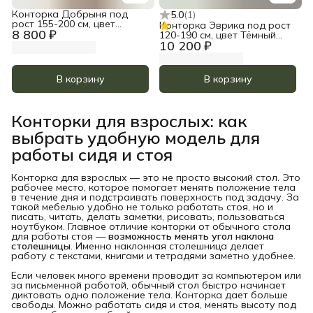
Конторка Добрыня под
5.0
(
1
)
рост 155-200 см, цвет
Конторка Эврика под рост
8 800 ₽
Тёмный орех
120-190 см, цвет Тёмный
10 200 ₽
орех
В корзину
В корзину
Конторки для взрослых: как
выбрать удобную модель для
работы сидя и стоя
Конторка для взрослых — это не просто высокий стол. Это
рабочее место, которое помогает менять положение тела
в течение дня и подстраивать поверхность под задачу. За
такой мебелью удобно не только работать стоя, но и
писать, читать, делать заметки, рисовать, пользоваться
ноутбуком. Главное отличие конторки от обычного стола
для работы стоя —
возможность менять угол наклона 
столешницы
. Именно наклонная столешница делает
работу с текстами, книгами и тетрадями заметно удобнее.
Если человек много времени проводит за компьютером или
за письменной работой, обычный стол быстро начинает
диктовать одно положение тела. Конторка дает больше
свободы. Можно работать сидя и стоя, менять высоту под