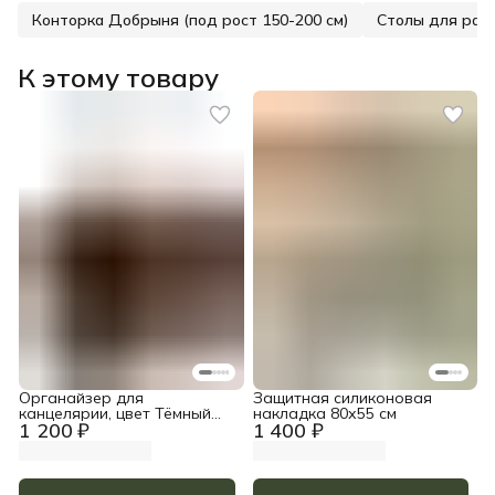
Конторка Добрыня (под рост 150-200 см)
Столы для раб
К этому товару
Органайзер для
Защитная силиконовая
канцелярии, цвет Тёмный
накладка 80х55 см
1 200 ₽
1 400 ₽
орех