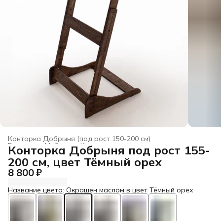
Конторка Добрыня (под рост 150-200 см)
Главная
›
Мебель
›
Конторки для взрослых
›
Конторка Добрыня под рост 155-
200 см, цвет Тёмный орех
8 800 ₽
Название цвета: Окрашен маслом в цвет Тёмный орех