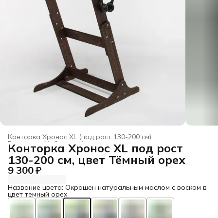
Конторка Хронос XL (под рост 130-200 см)
Главная
›
Мебель
›
Конторки для взрослых
›
Конторка Хронос XL под рост
130-200 см, цвет Тёмный орех
9 300 ₽
Название цвета: Окрашен натуральным маслом с воском в
цвет темный орех