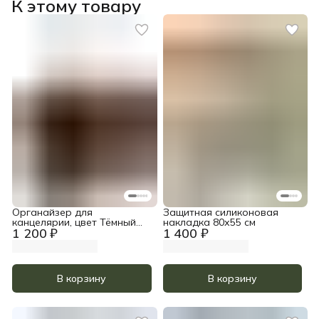
К этому товару
Органайзер для
Защитная силиконовая
канцелярии, цвет Тёмный
накладка 80х55 см
1 200 ₽
1 400 ₽
орех
В корзину
В корзину