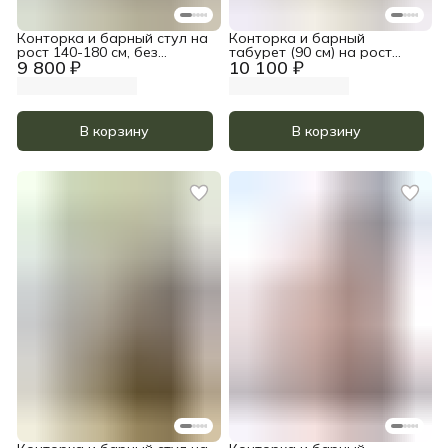
Конторка и барный стул на
Конторка и барный
рост 140-180 см, без
табурет (90 см) на рост
9 800 ₽
10 100 ₽
покрытия
185-200, без покрытия
В корзину
В корзину