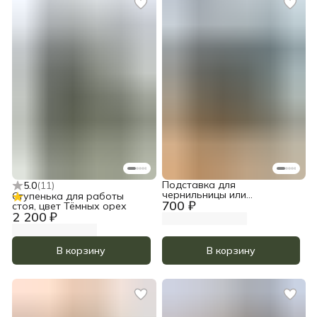
Подставка для
5.0
(
11
)
чернильницы или
Ступенька для работы
700 ₽
стаканчика, цвет Тёмный
стоя, цвет Тёмных орех
орех
2 200 ₽
В корзину
В корзину