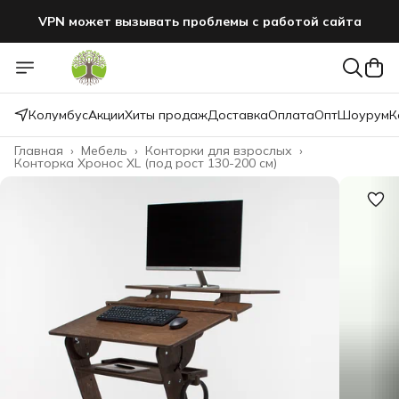
VPN может вызывать проблемы с работой сайта
Колумбус
Акции
Хиты продаж
Доставка
Оплата
Опт
Шоурум
К
Главная
›
Мебель
›
Конторки для взрослых
›
Конторка Хронос XL (под рост 130-200 см)