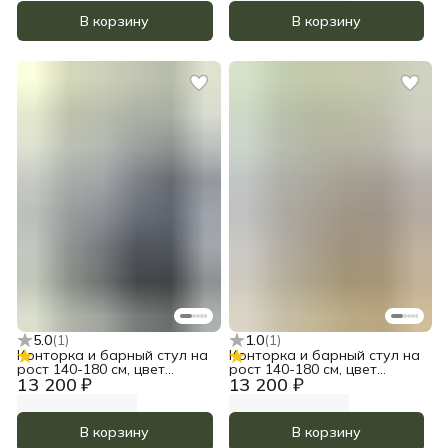
В корзину
В корзину
5.0
(
1
)
1.0
(
1
)
Конторка и барный стул на
Конторка и барный стул на
рост 140-180 см, цвет
рост 140-180 см, цвет
13 200 ₽
13 200 ₽
Чёрный
Прозрачное масло
В корзину
В корзину