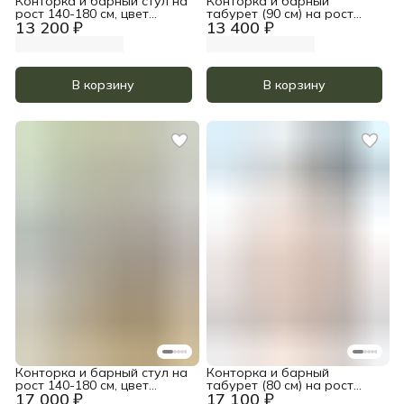
Конторка и барный стул на
Конторка и барный
рост 140-180 см, цвет
табурет (90 см) на рост
13 200 ₽
13 400 ₽
Золотой дуб
185-200, цвет Золотой дуб
В корзину
В корзину
Конторка и барный стул на
Конторка и барный
рост 140-180 см, цвет
табурет (80 см) на рост
17 000 ₽
17 100 ₽
Прозрачное масло и белый
155-185, цвет Прозрачное