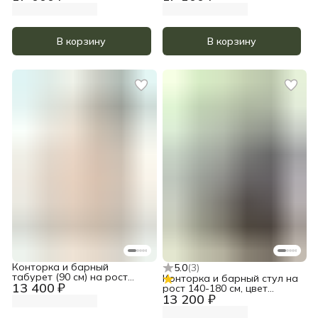
акрил
масло и белый акрил
В корзину
В корзину
Конторка и барный
5.0
(
3
)
табурет (90 см) на рост
Конторка и барный стул на
13 400 ₽
185-200, цвет Прозрачное
рост 140-180 см, цвет
масло
13 200 ₽
Тёмный орех