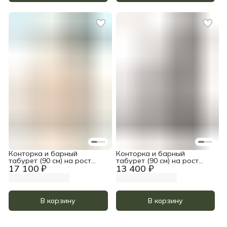
Конторка и барный
Конторка и барный
табурет (90 см) на рост
табурет (90 см) на рост
17 100 ₽
13 400 ₽
185-200, цвет Прозрачное
185-200, цвет Чёрный
масло и белый акрил
В корзину
В корзину