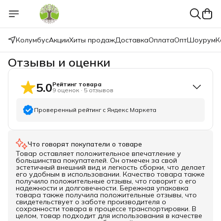
Колумбус
Акции
Хиты продаж
Доставка
Оплата
Опт
Шоурум
К
Отзывы и оценки
5.0
Рейтинг товара
9
оценок
·
5
отзывов
Проверенный рейтинг с Яндекс Маркета
5
звёзд
9
Что говорят покупатели о товаре
4
звезды
0
Товар оставляет положительное впечатление у
3
звезды
0
большинства покупателей. Он отмечен за свой
эстетичный внешний вид и легкость сборки, что делает
2
звезды
0
его удобным в использовании. Качество товара также
получило положительные отзывы, что говорит о его
1
звезда
0
надежности и долговечности. Бережная упаковка
товара также получила положительные отзывы, что
свидетельствует о заботе производителя о
сохранности товара в процессе транспортировки. В
целом, товар подходит для использования в качестве