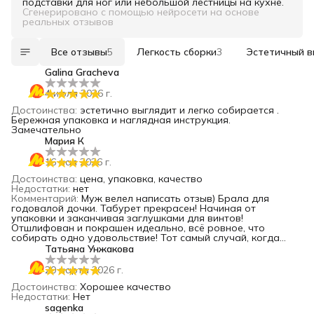
подставки для ног или небольшой лестницы на кухне.
Сгенерировано с помощью нейросети на основе
реальных отзывов
Все отзывы
5
Легкость сборки
3
Эстетичный в
Galina Gracheva
4 июля 2026 г.
Достоинства
:
эстетично выглядит и легко собирается .
Бережная упаковка и наглядная инструкция.
Замечательно
Мария К
16 мая 2026 г.
Достоинства
:
цена, упаковка, качество
Недостатки
:
нет
Комментарий
:
Муж велел написать отзыв) Брала для
годовалой дочки. Табурет прекрасен! Начиная от
упаковки и заканчивая заглушками для винтов!
Отшлифован и покрашен идеально, всё ровное, что
собирать одно удовольствие! Тот самый случай, когда
отечественное = качественное! Производителю огромное
Татьяна Унжакова
спасибо и процветания!
20 марта 2026 г.
Достоинства
:
Хорошее качество
Недостатки
:
Нет
sagenka