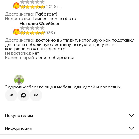
10 февраля 2026 г.
Достоинства
:
Работает)
Недостатки
:
Темнее, чем на фото
Наталия Фрейберг
23 января 2026 г.
Достоинства
:
достойно выглядит. использую как подставку
для ног и небольшую лестницу на кухне, где у меня
кастрюли стоят высоковато
Недостатки
:
нет
Комментарий
:
легко собирается
Здоровьесберегающая мебель для детей и взрослых
Покупателям
Отзывы
Сертификаты
Информация
Оплата
Оферта
Доставка