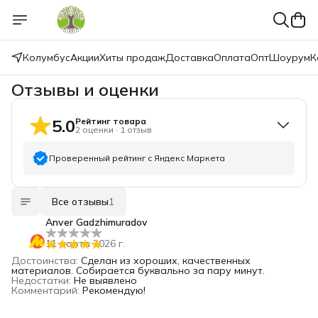
Колумбус
Акции
Хиты продаж
Доставка
Оплата
Опт
Шоурум
К
Отзывы и оценки
5.0
Рейтинг товара
2
оценки
·
1
отзыв
Проверенный рейтинг с Яндекс Маркета
5
звёзд
2
Все отзывы
1
4
звезды
0
Anver Gadzhimuradov
3
звезды
0
11 марта 2026 г.
2
звезды
0
Достоинства
:
Сделан из хороших, качественных
1
звезда
0
материалов. Собирается буквально за пару минут.
Недостатки
:
Не выявлено
Комментарий
:
Рекомендую!