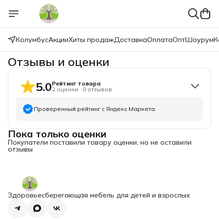
Колумбус
Акции
Хиты продаж
Доставка
Оплата
Опт
Шоурум
К
Отзывы и оценки
5.0
Рейтинг товара
2
оценки
·
0
отзывов
Проверенный рейтинг с Яндекс Маркета
Пока только оценки
5
звёзд
2
Покупатели поставили товару оценки, но не оставили
4
звезды
0
отзывы
3
звезды
0
2
звезды
0
1
звезда
0
Здоровьесберегающая мебель для детей и взрослых