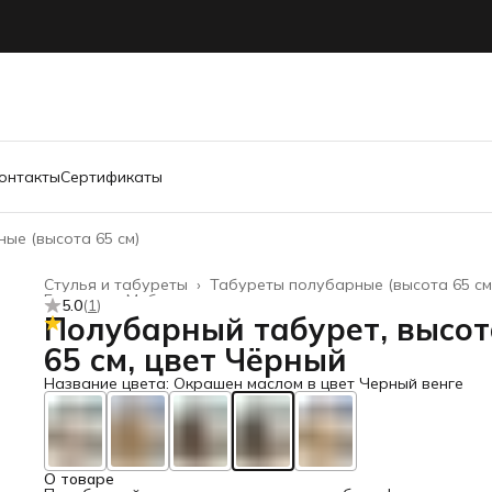
онтакты
Сертификаты
ые (высота 65 см)
Стулья и табуреты
›
Табуреты полубарные (высота 65 см
Главная
›
Мебель
›
5.0
(
1
)
Полубарный табурет, высот
65 см, цвет Чёрный
Название цвета: Окрашен маслом в цвет Черный венге
О товаре