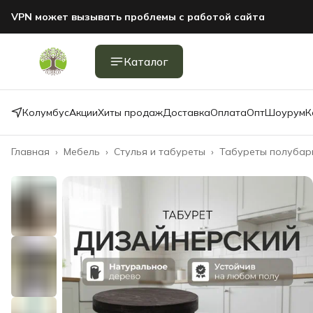
VPN может вызывать проблемы с работой сайта
Каталог
Колумбус
Акции
Хиты продаж
Доставка
Оплата
Опт
Шоурум
К
Главная
›
Мебель
›
Стулья и табуреты
›
Табуреты полубарн