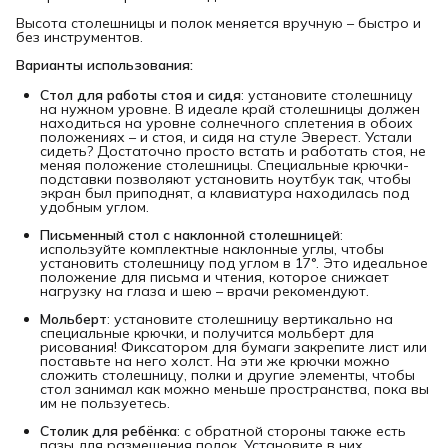
Высота столешницы и полок меняется вручную – быстро и
без инструментов.
Варианты использования:
Стол для работы стоя и сидя
: установите столешницу
на нужном уровне. В идеале край столешницы должен
находиться на уровне солнечного сплетения в обоих
положениях – и стоя, и сидя на стуле Эверест. Устали
сидеть? Достаточно просто встать и работать стоя, не
меняя положение столешницы. Специальные крючки-
подставки позволяют установить ноутбук так, чтобы
экран был приподнят, а клавиатура находилась под
удобным углом.
Письменный стол с наклонной столешницей
:
используйте комплектные наклонные углы, чтобы
установить столешницу под углом в 17°. Это идеальное
положение для письма и чтения, которое снижает
нагрузку на глаза и шею – врачи рекомендуют.
Мольберт
: установите столешницу вертикально на
специальные крючки, и получится мольберт для
рисования! Фиксатором для бумаги закрепите лист или
поставьте на него холст. На эти же крючки можно
сложить столешницу, полки и другие элементы, чтобы
стол занимал как можно меньше пространства, пока вы
им не пользуетесь.
Столик для ребёнка
: с обратной стороны также есть
пазы для размещения полок. Установите в них