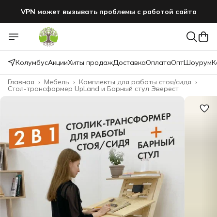
VPN может вызывать проблемы с работой сайта
Колумбус
Акции
Хиты продаж
Доставка
Оплата
Опт
Шоурум
К
Главная
›
Мебель
›
Комплекты для работы стоя/сидя
›
Стол-трансформер UpLand и Барный стул Эверест