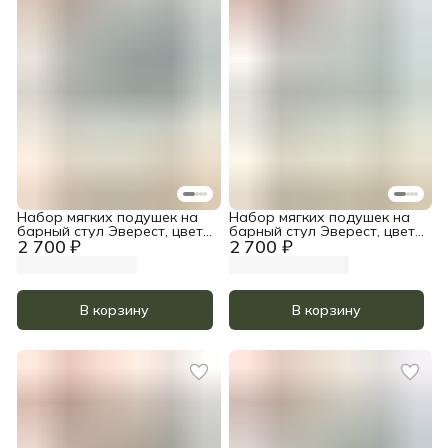
Набор мягких подушек на
Набор мягких подушек на
барный стул Эверест, цвет
барный стул Эверест, цвет
2 700 ₽
2 700 ₽
Лазурный
Светло-Серый
В корзину
В корзину