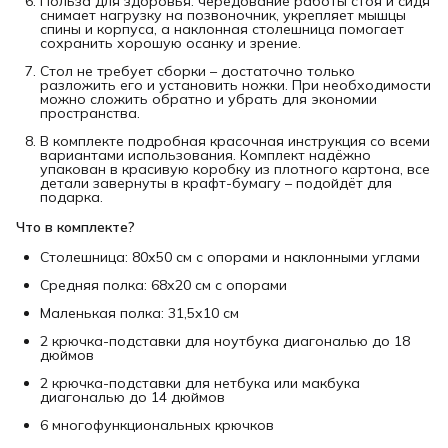
Польза для здоровья: чередование работы стоя и сидя
снимает нагрузку на позвоночник, укрепляет мышцы
спины и корпуса, а наклонная столешница помогает
сохранить хорошую осанку и зрение.
Стол не требует сборки – достаточно только
разложить его и установить ножки. При необходимости
можно сложить обратно и убрать для экономии
пространства.
В комплекте подробная красочная инструкция со всеми
вариантами использования. Комплект надёжно
упакован в красивую коробку из плотного картона, все
детали завернуты в крафт-бумагу – подойдёт для
подарка.
Что в комплекте?
Столешница: 80х50 см с опорами и наклонными углами
Средняя полка: 68х20 см с опорами
Маленькая полка: 31,5х10 см
2 крючка-подставки для ноутбука диагональю до 18
дюймов
2 крючка-подставки для нетбука или макбука
диагональю до 14 дюймов
6 многофункциональных крючков