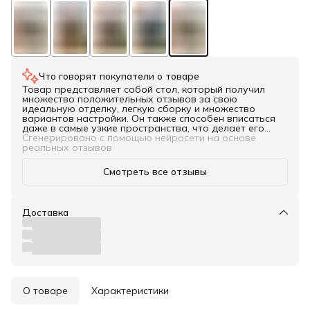
Что говорят покупатели о товаре
Товар представляет собой стол, который получил
множество положительных отзывов за свою
идеальную отделку, легкую сборку и множество
вариантов настройки. Он также способен вписаться
даже в самые узкие пространства, что делает его
удобным для использования в небольших
Сгенерировано с помощью нейросети на основе
помещениях. В целом, этот товар может быть хорошим
реальных отзывов
выбором для тех, кто ищет стол с множеством
вариантов настройки и возможностью вписаться в
Смотреть все отзывы
узкие пространства.
Доставка
О товаре
Характеристики