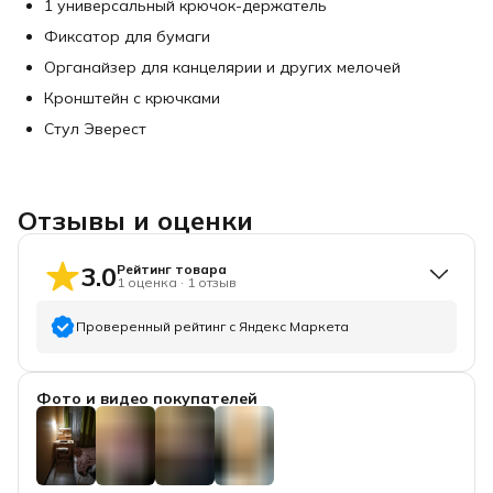
1 универсальный крючок-держатель
Фиксатор для бумаги
Органайзер для канцелярии и других мелочей
Кронштейн с крючками
Стул Эверест
Отзывы и оценки
3.0
Рейтинг товара
1
оценка
·
1
отзыв
Проверенный рейтинг с Яндекс Маркета
5
звёзд
0
Фото и видео покупателей
4
звезды
0
3
звезды
1
2
звезды
0
1
звезда
0