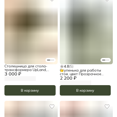
кружку. Логично, но не практично
Столешница для стола-
4.8
(
5
)
трансформера UpLand,
Ступенька для работы
3 000 ₽
цвет Прозрачное масло
стоя, цвет Прозрачное
2 200 ₽
масло
В корзину
В корзину