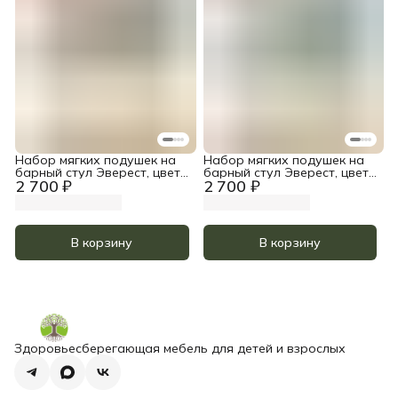
Набор мягких подушек на
Набор мягких подушек на
барный стул Эверест, цвет
барный стул Эверест, цвет
2 700 ₽
2 700 ₽
Серо-Бежевый
Хаки
В корзину
В корзину
Здоровьесберегающая мебель для детей и взрослых