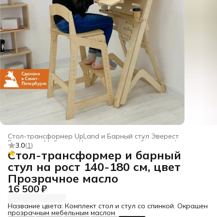
Стол-трансформер UpLand и Барный стул Эверест
Главная
›
Мебель
›
Комплекты для работы стоя/сидя
›
3.0
(
1
)
Стол-трансформер и барный
стул на рост 140-180 см, цвет
Прозрачное масло
16 500 ₽
Название цвета: Комплект стол и стул со спинкой. Окрашен
прозрачным мебельным маслом