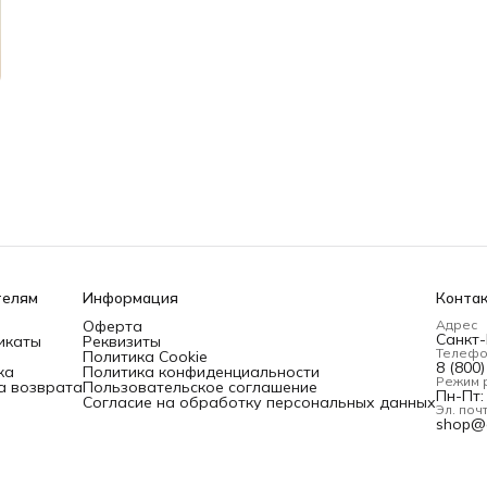
телям
Информация
Конта
Оферта
Адрес
Санкт-
икаты
Реквизиты
Телеф
Политика Cookie
8 (800
ка
Политика конфиденциальности
Режим 
а возврата
Пользовательское соглашение
Пн-Пт: 
Согласие на обработку персональных данных
Эл. поч
shop@d