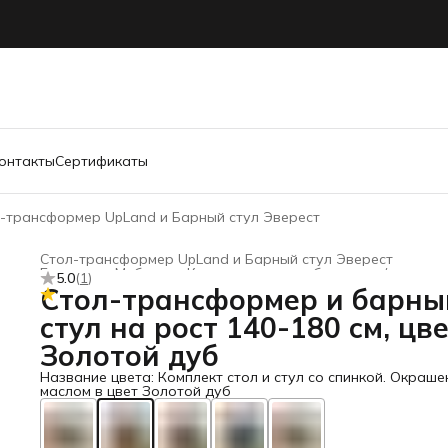
онтакты
Сертификаты
-трансформер UpLand и Барный стул Эверест
Стол-трансформер UpLand и Барный стул Эверест
Главная
›
Мебель
›
Комплекты для работы стоя/сидя
›
5.0
(
1
)
Стол-трансформер и барны
стул на рост 140-180 см, цв
Золотой дуб
Название цвета: Комплект стол и стул со спинкой. Окраше
маслом в цвет Золотой дуб