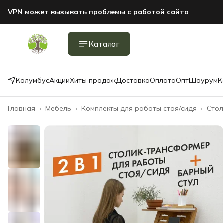
VPN может вызывать проблемы с работой сайта
Каталог
Колумбус
Акции
Хиты продаж
Доставка
Оплата
Опт
Шоурум
К
Главная
›
Мебель
›
Комплекты для работы стоя/сидя
›
Стол