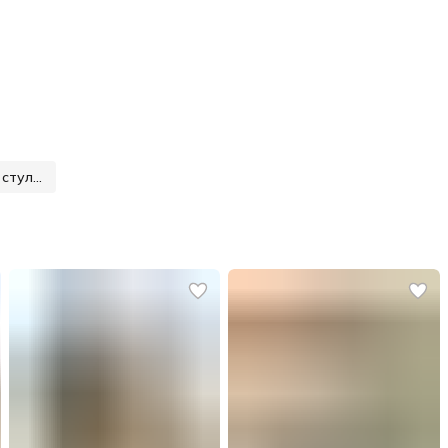
Стол-трансформер UpLand и Барный стул Эверест