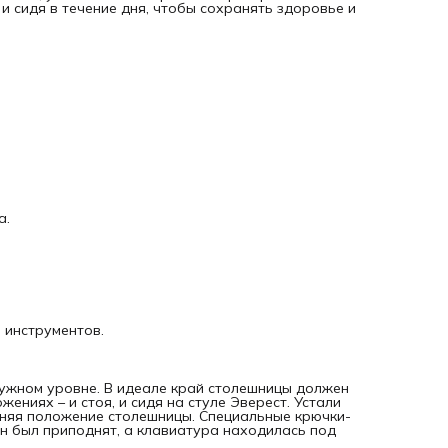
 сидя в течение дня, чтобы сохранять здоровье и
Письменный стол с наклонной столешницей
: используйте
комплектные наклонные углы, чтобы установить столешни
под углом в 17°. Это идеальное положение для письма и
чтения, которое снижает нагрузку на глаза и шею – врачи
рекомендуют.
Мольберт
: установите столешницу вертикально на
специальные крючки, и получится мольберт для рисования
Фиксатором для бумаги закрепите лист или поставьте на 
холст. На эти же крючки можно сложить столешницу, полк
другие элементы, чтобы стол занимал как можно меньше
пространства, пока вы им не пользуетесь.
Столик для ребёнка
: с обратной стороны также есть пазы
размещения полок. Установите в них столешницу, и получ
а.
удобный детский столик на рост от 115 до 160 см. Теперь
малыш может рисовать, лепить или читать рядом, пока вы
работаете.
Регулировка стула:
Сиденье регулируется по высоте от 49 см до 74 см.
Подножка регулируется по высоте от 15,5 см до 38 см.
 инструментов.
Меняется с помощью шестигранников за 10-15 минут.
Преимущества:
Стол занимает на полу 65,5×62 см – идеально подойдёт д
небольших комнат, квартир-студий или лоджий.
нужном уровне. В идеале край столешницы должен
ениях – и стоя, и сидя на стуле Эверест. Устали
На столешницу можно опираться – она не упадёт и не
меняя положение столешницы. Специальные крючки-
сломается. Каждая полка выдерживает вес до 20 кг.
ан был приподнят, а клавиатура находилась под