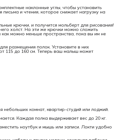
Просторная столешница размером 80х50 см позволяет
разместить ноутбук и мышь или записи. Локти удобно
комплектные наклонные углы, чтобы установить
располагаются на столешнице.
я письма и чтения, которое снижает нагрузку на
Органайзер и крючки помогут аккуратно разместить
наушники, кабели и другие мелочи, сохраняя рабочее
льные крючки, и получится мольберт для рисования!
пространство организованным.
него холст. На эти же крючки можно сложить
л как можно меньше пространства, пока вы им не
Эргономичный стул: регулируемая высота сиденья и
подножки, поддержка поясницы.
 для размещения полок. Установите в них
Польза для здоровья: чередование работы стоя и сидя
 от 115 до 160 см. Теперь ваш малыш может
снимает нагрузку на позвоночник, укрепляет мышцы спины
корпуса, а наклонная столешница помогает сохранить
хорошую осанку и зрение.
Стол не требует сборки – достаточно только разложить е
установить ножки. При необходимости можно сложить
обратно и убрать для экономии пространства.
В комплекте подробная красочная инструкция со всеми
вариантами использования. Комплект надёжно упакован 
красивую коробку из плотного картона, все детали заве
в крафт-бумагу – подойдёт для подарка.
ля небольших комнат, квартир-студий или лоджий.
Что в комплекте?
мается. Каждая полка выдерживает вес до 20 кг.
Столешница: 80х50 см с опорами и наклонными углами
местить ноутбук и мышь или записи. Локти удобно
Средняя полка: 68х20 см с опорами
Маленькая полка: 31,5х10 см
ники, кабели и другие мелочи, сохраняя рабочее