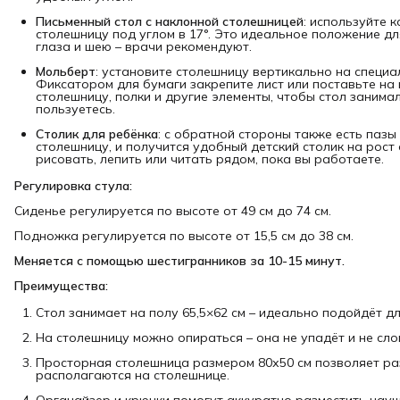
Письменный стол с наклонной столешницей
: используйте 
столешницу под углом в 17°. Это идеальное положение дл
глаза и шею – врачи рекомендуют.
Мольберт
: установите столешницу вертикально на специа
Фиксатором для бумаги закрепите лист или поставьте на 
столешницу, полки и другие элементы, чтобы стол занима
пользуетесь.
Столик для ребёнка
: с обратной стороны также есть пазы
столешницу, и получится удобный детский столик на рост
рисовать, лепить или читать рядом, пока вы работаете.
Регулировка стула:
Сиденье регулируется по высоте от 49 см до 74 см.
Подножка регулируется по высоте от 15,5 см до 38 см.
Меняется с помощью шестигранников за 10-15 минут.
Преимущества:
Стол занимает на полу 65,5×62 см – идеально подойдёт д
На столешницу можно опираться – она не упадёт и не сло
Просторная столешница размером 80х50 см позволяет раз
располагаются на столешнице.
Органайзер и крючки помогут аккуратно разместить науш