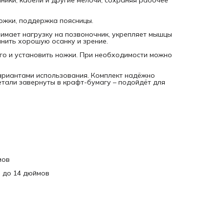
2 крючка-подставки для ноутбука диагональю до 18 дюй
ожки, поддержка поясницы.
2 крючка-подставки для нетбука или макбука диагональю
14 дюймов
нимает нагрузку на позвоночник, укрепляет мышцы
анить хорошую осанку и зрение.
6 многофункциональных крючков
его и установить ножки. При необходимости можно
1 универсальный крючок-держатель
Фиксатор для бумаги
вариантами использования. Комплект надёжно
етали завернуты в крафт-бумагу – подойдёт для
Органайзер для канцелярии и других мелочей
Кронштейн с крючками
Стул Эверест
мов
ю до 14 дюймов