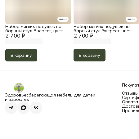
Набор мягких подушек на
Набор мягких подушек на
барный стул Эверест, цвет
барный стул Эверест, цвет
2 700 ₽
2 700 ₽
Серо-Бежевый
Хаки
В корзину
В корзину
Покупа
Отзывы
Здоровьесберегающая мебель для детей
Сертиф
и взрослых
Оплата
Достав
Правил