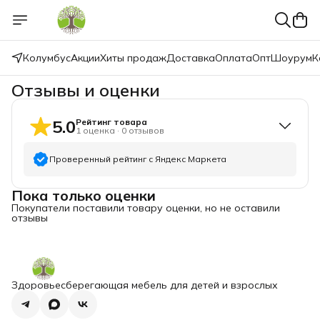
Колумбус
Акции
Хиты продаж
Доставка
Оплата
Опт
Шоурум
К
Отзывы и оценки
5.0
Рейтинг товара
1
оценка
·
0
отзывов
Проверенный рейтинг с Яндекс Маркета
Пока только оценки
5
звёзд
1
Покупатели поставили товару оценки, но не оставили
4
звезды
0
отзывы
3
звезды
0
2
звезды
0
1
звезда
0
Здоровьесберегающая мебель для детей и взрослых