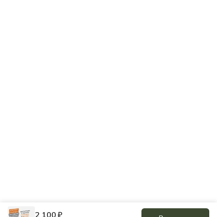
8 (800) 100-41-85
Режим работы
Пн-Пт: 9:00-21:00, Сб-Вс: 10:00-20:00
Эл. почта
shop@dvizenie.ru
2 100 ₽