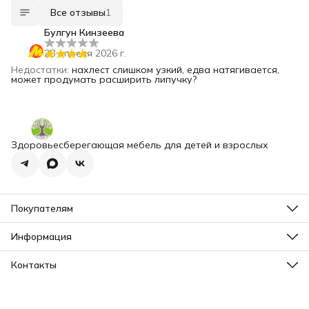
Все отзывы
1
Булгун Кинзеева
28 апреля 2026 г.
Недостатки
:
нахлест слишком узкий, едва натягивается,
может продумать расширить липучку?
Здоровьесберегающая мебель для детей и взрослых
Покупателям
Отзывы
Сертификаты
Информация
Оплата
Оферта
Доставка
Реквизиты
Контакты
Правила возврата
Политика Cookie
Адрес
Политика конфиденциальности
Санкт-Петербург, Октябрьская наб., д. 50
Пользовательское соглашение
Телефон
Согласие на обработку персональных данных