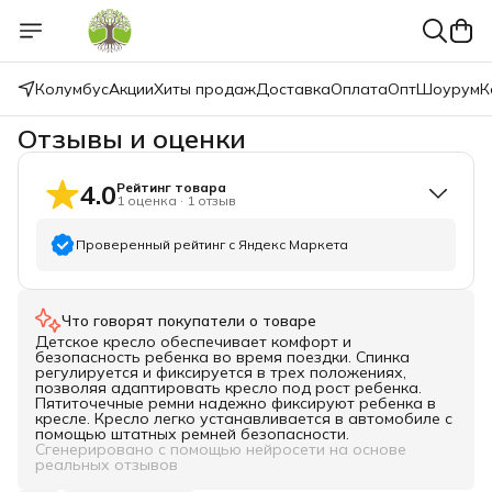
Колумбус
Акции
Хиты продаж
Доставка
Оплата
Опт
Шоурум
К
Отзывы и оценки
4.0
Рейтинг товара
1
оценка
·
1
отзыв
Проверенный рейтинг с Яндекс Маркета
5
звёзд
0
Что говорят покупатели о товаре
4
звезды
1
Детское кресло обеспечивает комфорт и
3
звезды
0
безопасность ребенка во время поездки. Спинка
регулируется и фиксируется в трех положениях,
2
звезды
0
позволяя адаптировать кресло под рост ребенка.
Пятиточечные ремни надежно фиксируют ребенка в
1
звезда
0
кресле. Кресло легко устанавливается в автомобиле с
помощью штатных ремней безопасности.
Сгенерировано с помощью нейросети на основе
реальных отзывов