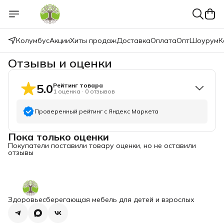
Колумбус
Акции
Хиты продаж
Доставка
Оплата
Опт
Шоурум
К
Отзывы и оценки
5.0
Рейтинг товара
1
оценка
·
0
отзывов
Проверенный рейтинг с Яндекс Маркета
Пока только оценки
5
звёзд
1
Покупатели поставили товару оценки, но не оставили
4
звезды
0
отзывы
3
звезды
0
2
звезды
0
1
звезда
0
Здоровьесберегающая мебель для детей и взрослых