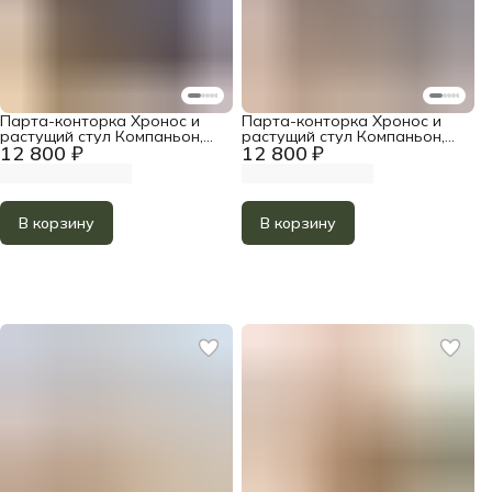
Парта-конторка Хронос и
Парта-конторка Хронос и
растущий стул Компаньон,
растущий стул Компаньон,
12 800 ₽
12 800 ₽
цвет Тёмный орех
цвет Прозрачное масло
В корзину
В корзину