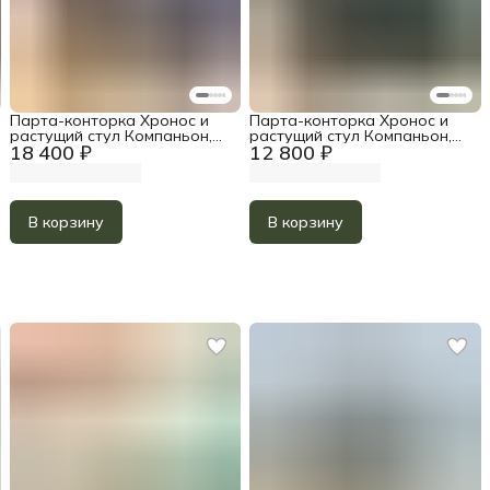
Парта-конторка Хронос и
Парта-конторка Хронос и
растущий стул Компаньон,
растущий стул Компаньон,
18 400 ₽
12 800 ₽
цвет Прозрачное масло и
цвет Чёрный
белый акрил
В корзину
В корзину