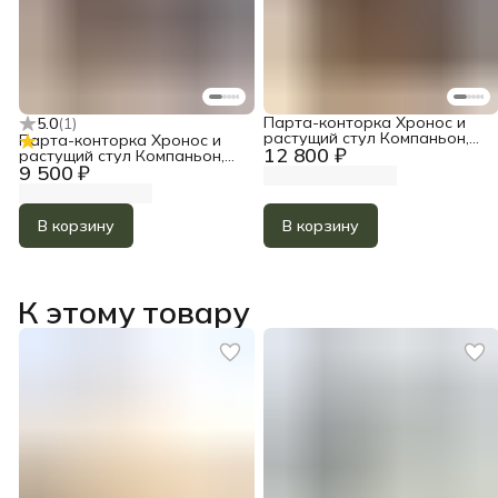
Парта-конторка Хронос и
5.0
(
1
)
растущий стул Компаньон,
Парта-конторка Хронос и
12 800 ₽
цвет Золотой дуб
растущий стул Компаньон,
9 500 ₽
без покрытия
В корзину
В корзину
К этому товару