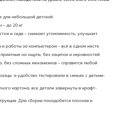
Нижняя полка
2 крючка для рюкзака или наушников
е для небольшой детской.
2 фиксатора
– до 20 кг.
тоя и сидя – снижает утомляемость, улучшает
Для сборки потребуется крестовая отвёртка.
а и работы за компьютером – всё в одном месте.
приятные на ощупь, без зацепок и неровностей.
ю, без сложных механизмов – справится любой
зцы, а удобство тестировали в семьях с детьми-
ного картона, все детали завернуты в крафт-
трукция. Для сборки понадобятся плоская и