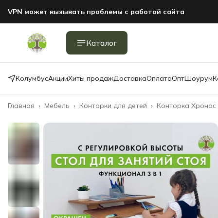
VPN может вызывать проблемы с работой сайта
Каталог
Колумбус
Акции
Хиты продаж
Доставка
Оплата
Опт
Шоурум
К
Главная
›
Мебель
›
Конторки для детей
›
Конторка Хронос 