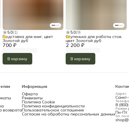
5.0
(
1
)
5.0
(
9
)
Подставка для книг, цвет
Ступенька для работы стоя,
Золотой дуб
цвет Золотой дуб
700 ₽
2 200 ₽
В корзину
В корзину
телям
Информация
Конта
Оферта
Адрес
Санкт-
икаты
Реквизиты
Телеф
Политика Cookie
8 (800
ка
Политика конфиденциальности
Режим 
а возврата
Пользовательское соглашение
Пн-Пт: 
Согласие на обработку персональных данных
Эл. поч
shop@d