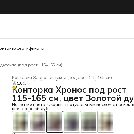
онтакты
Сертификаты
детская (под рост 115-165 см)
Конторка Хронос детская (под рост 115-165 см)
Главная
›
Мебель
›
Конторки для детей
›
5.0
(
1
)
Конторка Хронос под рост
115-165 см, цвет Золотой д
Название цвета: Окрашен натуральным маслом с воском 
цвет золотой дуб