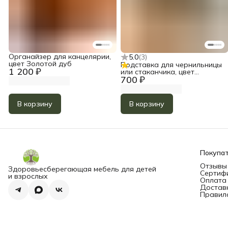
Органайзер для канцелярии,
5.0
(
3
)
цвет Золотой дуб
Подставка для чернильницы
1 200 ₽
или стаканчика, цвет
700 ₽
Золотой дуб
В корзину
В корзину
Покупа
Отзывы
Здоровьесберегающая мебель для детей
Сертиф
и взрослых
Оплата
Достав
Правил