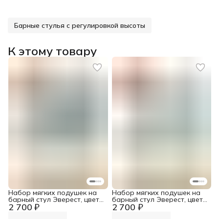
Барные стулья с регулировкой высоты
К этому товару
Набор мягких подушек на
Набор мягких подушек на
барный стул Эверест, цвет
барный стул Эверест, цвет
2 700 ₽
2 700 ₽
Лазурный
Светло-Серый