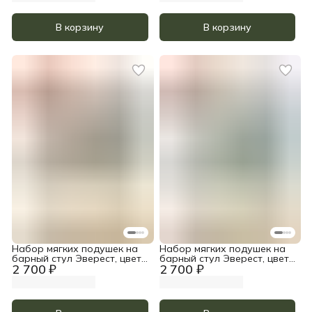
В корзину
В корзину
Набор мягких подушек на
Набор мягких подушек на
барный стул Эверест, цвет
барный стул Эверест, цвет
2 700 ₽
2 700 ₽
Серо-Бежевый
Хаки