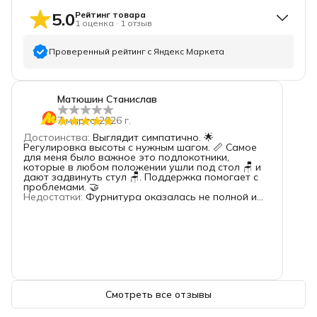
5.0
Рейтинг товара
1
оценка
·
1
отзыв
Проверенный рейтинг с Яндекс Маркета
5
звёзд
1
Матюшин Станислав
4
звезды
0
7 марта 2026 г.
3
звезды
0
Достоинства
:
Выглядит симпатично. 🌟
2
звезды
0
Регулировка высоты с нужным шагом. 📏 Самое
для меня было важное это подлокотники,
1
звезда
0
которые в любом положении ушли под стол 🪑 и
дают задвинуть стул 🪑. Поддержка помогает с
проблемами. 🤝
Недостатки
:
Фурнитура оказалась не полной и
была перепутана. 🛋️🕒 Благодаря оперативной
работе службы поддержки, проблема была
успешно решена. 📡📊👍
Комментарий
:
Из пожелания: дайте отстояться
мебели после окраски 🧼 - подышать 💨, а не у
покупателя... 😲
Смотреть все отзывы