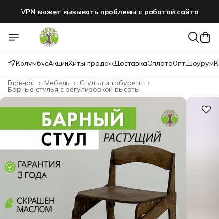
VPN может вызывать проблемы с работой сайта
Колумбус
Акции
Хиты продаж
Доставка
Оплата
Опт
Шоурум
К
Главная
›
Мебель
›
Стулья и табуреты
›
Барные стулья с регулировкой высоты