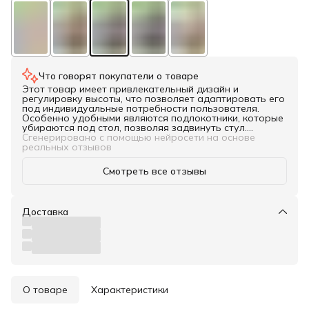
Что говорят покупатели о товаре
Этот товар имеет привлекательный дизайн и
регулировку высоты, что позволяет адаптировать его
под индивидуальные потребности пользователя.
Особенно удобными являются подлокотники, которые
убираются под стол, позволяя задвинуть стул.
Поддержка покупателей также заслуживает
Сгенерировано с помощью нейросети на основе
упоминания, так как она помогает решить возможные
реальных отзывов
проблемы. В целом, этот товар подойдет для тех, кто
ценит удобство и поддержку от производителя.
Смотреть все отзывы
Доставка
О товаре
Характеристики