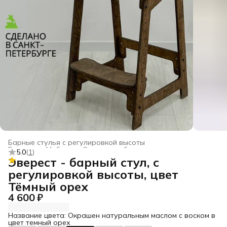
Барные стулья с регулировкой высоты
Главная
›
Мебель
›
Стулья и табуреты
›
5.0
(
1
)
Эверест - барный стул, с
регулировкой высоты, цвет
Тёмный орех
4 600 ₽
Название цвета: Окрашен натуральным маслом с воском в
цвет темный орех