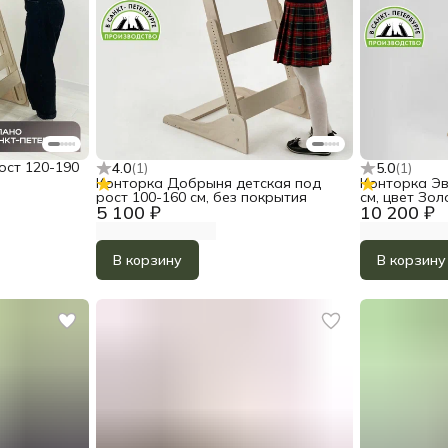
ост 120-190
4.0
(
1
)
5.0
(
1
)
Конторка Добрыня детская под
Конторка Эв
рост 100-160 см, без покрытия
см, цвет Зол
5 100 ₽
10 200 ₽
В корзину
В корзину