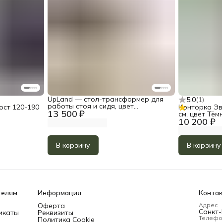
UpLand — стол-трансформер для
5.0
(
1
)
работы стоя и сидя, цвет
ост 120-190
Конторка Эв
13 500 ₽
Прозрачное масло
см, цвет Тём
10 200 ₽
В корзину
В корзину
телям
Информация
Конта
Оферта
Адрес
Санкт-
икаты
Реквизиты
Телеф
Политика Cookie