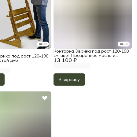
Конторка Эврика под рост 120-190
см, цвет Прозрачное масло и
рика под рост 120-190
13 100 ₽
Белый акрил
отой дуб
В корзину