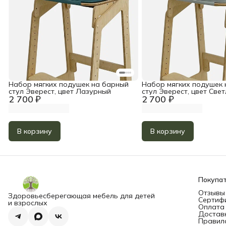
Набор мягких подушек на барный
Набор мягких подушек 
стул Эверест, цвет Лазурный
стул Эверест, цвет Све
2 700 ₽
2 700 ₽
В корзину
В корзину
Покупа
Отзывы
Здоровьесберегающая мебель для детей
Сертиф
и взрослых
Оплата
Достав
Правил