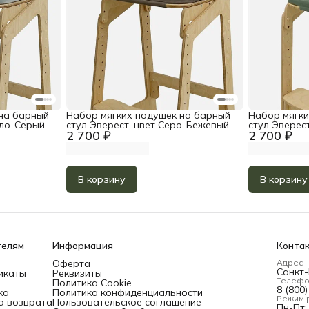
на барный
Набор мягких подушек на барный
Набор мягки
тло-Серый
стул Эверест, цвет Серо-Бежевый
стул Эверест
2 700 ₽
2 700 ₽
В корзину
В корзину
телям
Информация
Конта
Оферта
Адрес
Санкт-
икаты
Реквизиты
Телеф
Политика Cookie
8 (800
ка
Политика конфиденциальности
Режим 
а возврата
Пользовательское соглашение
Пн-Пт: 