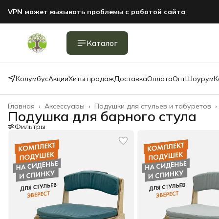
VPN может вызывать проблемы с работой сайта
Каталог
Колумбус
Акции
Хиты продаж
Доставка
Оплата
Опт
Шоурум
К
Главная
›
Аксессуары
›
Подушки для стульев и табуретов
›
Подушка для барного стула
Фильтры